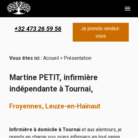
Panneau de gestion des cookies
menu
+32 473 26 59 56
Je prends rendez-
vous
Vous êtes ici :
Accueil
> Présentation
Martine PETIT, infirmière
indépendante à Tournai,
Froyennes, Leuze-en-Hainaut
Infirmière à domicile à Tournai
et aux alentours, je
prends en charge vos soins infirmiers en tout genre.