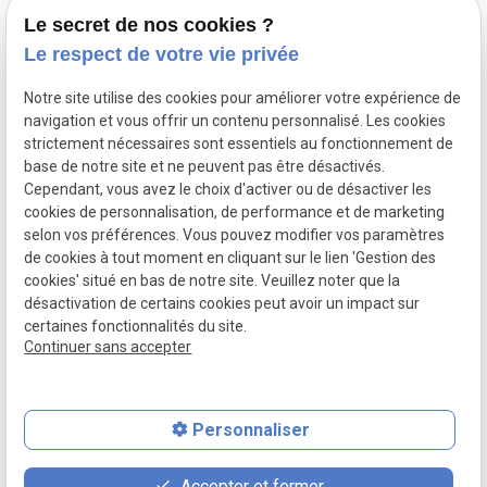
Le secret de nos cookies ?
Le respect de votre vie privée
Notre site utilise des cookies pour améliorer votre expérience de
navigation et vous offrir un contenu personnalisé. Les cookies
strictement nécessaires sont essentiels au fonctionnement de
7j/7
access_time_filled
Plan du site
base de notre site et ne peuvent pas être désactivés.
De 7h à 21h
Cependant, vous avez le choix d'activer ou de désactiver les
Mentions
7910 FOREST-
cookies de personnalisation, de performance et de marketing
place
légales
LEZ-ANVAING
selon vos préférences. Vous pouvez modifier vos paramètres
Martine
de cookies à tout moment en cliquant sur le lien 'Gestion des
Politique de
PETIT
cookies' situé en bas de notre site. Veuillez noter que la
confidentialité
désactivation de certains cookies peut avoir un impact sur
Infirmière à
Gestion des
certaines fonctionnalités du site.
domicile
Continuer sans accepter
cookies
Personnaliser
place
contact_page
phone
Accepter et fermer