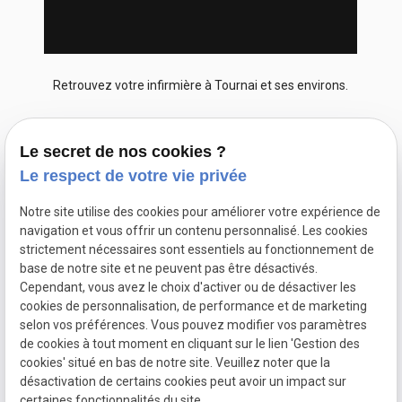
Retrouvez votre infirmière à Tournai et ses environs.
Le secret de nos cookies ?
Le respect de votre vie privée
Notre site utilise des cookies pour améliorer votre expérience de
navigation et vous offrir un contenu personnalisé. Les cookies
strictement nécessaires sont essentiels au fonctionnement de
7j/7
access_time_filled
Plan du site
base de notre site et ne peuvent pas être désactivés.
De 7h à 21h
Cependant, vous avez le choix d'activer ou de désactiver les
Mentions
7910 FOREST-
cookies de personnalisation, de performance et de marketing
place
légales
LEZ-ANVAING
selon vos préférences. Vous pouvez modifier vos paramètres
Martine
de cookies à tout moment en cliquant sur le lien 'Gestion des
Politique de
PETIT
cookies' situé en bas de notre site. Veuillez noter que la
confidentialité
désactivation de certains cookies peut avoir un impact sur
Infirmière à
Gestion des
certaines fonctionnalités du site.